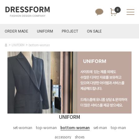
0
ORDER MADE
UNIFORM
PROJECT
ON SALE
홈
UNIFORM
bottom-woman
UNIFORM
set-woman
top-woman
bottom-woman
set-man
top-man
accessory
shoes