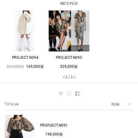
MD'S PICK
PROJECT N094
PROJECT.N093
269,000원
169,000원
329,000원
1
/
1
TOTAL
18
PROPJECT.N091
198,000원