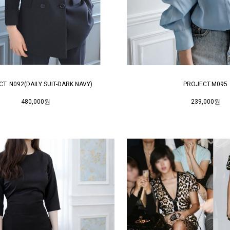
T. N092(DAILY SUIT-DARK NAVY)
PROJECT.M095
480,000원
239,000원