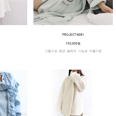
PROJECT.N081
153,000원
고흡수성,항균,탈취의 기능성 타월가운