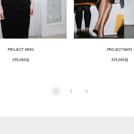
PROJECT. N092
PROJECT.N093
290,000원
329,000원
1
2
>>