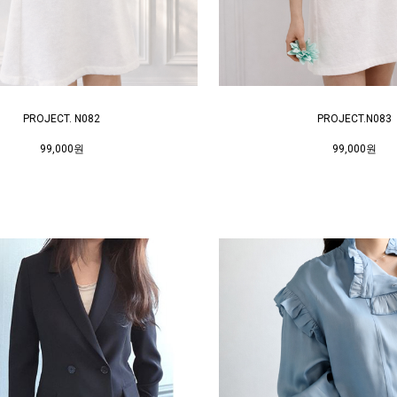
PROJECT. N082
PROJECT.N083
99,000원
99,000원